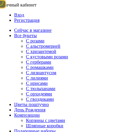
Личный кабинет
Вход
Регистрация
Сейчас в магазине
Все букеты
C розами
С альстромерией
С хризантемой
С кустовыми розами
С герберами
С ромашками
С лизиантусом
С лилиями
С ирисами
С тюльпанами
С орхидеями
С гвоздиками
Цветы поштучно
День Рождения
Композиции
Корзины с цветами
Шляпные коробки
Подарочные наборы