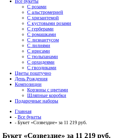
Все букеты
C розами
С альстромерией
С хризантемой
С кустовыми розами
С герберами
С ромашками
С лизиантусом
С лилиями
С ирисами
С тюльпанами
С орхидеями
С гвоздиками
Цветы поштучно
День Рождения
Композиции
Корзины с цветами
Шляпные коробки
Подарочные наборы
Главная
-
Все букеты
-
Букет «Созвездие» за 11 219 руб.
Букет «Созвездие» за 11 219 руб.