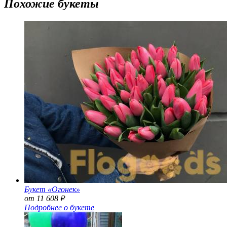
Похожие букеты
Букет «Огонек»
от 11 608
Р
Подробнее о букете