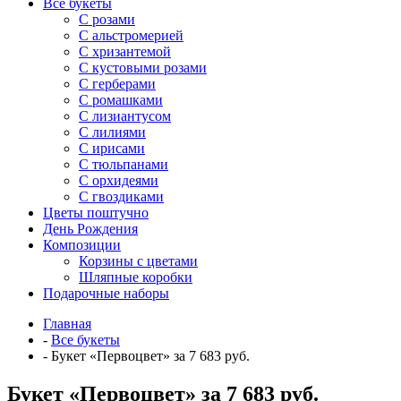
Все букеты
C розами
С альстромерией
С хризантемой
С кустовыми розами
С герберами
С ромашками
С лизиантусом
С лилиями
С ирисами
С тюльпанами
С орхидеями
С гвоздиками
Цветы поштучно
День Рождения
Композиции
Корзины с цветами
Шляпные коробки
Подарочные наборы
Главная
-
Все букеты
-
Букет «Первоцвет» за 7 683 руб.
Букет «Первоцвет» за 7 683 руб.