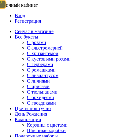
Личный кабинет
Вход
Регистрация
Сейчас в магазине
Все букеты
C розами
С альстромерией
С хризантемой
С кустовыми розами
С герберами
С ромашками
С лизиантусом
С лилиями
С ирисами
С тюльпанами
С орхидеями
С гвоздиками
Цветы поштучно
День Рождения
Композиции
Корзины с цветами
Шляпные коробки
Подарочные наборы