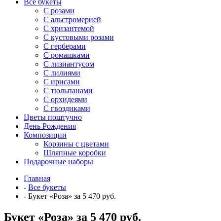
Все букеты
C розами
С альстромерией
С хризантемой
С кустовыми розами
С герберами
С ромашками
С лизиантусом
С лилиями
С ирисами
С тюльпанами
С орхидеями
С гвоздиками
Цветы поштучно
День Рождения
Композиции
Корзины с цветами
Шляпные коробки
Подарочные наборы
Главная
-
Все букеты
-
Букет «Роза» за 5 470 руб.
Букет «Роза» за 5 470 руб.