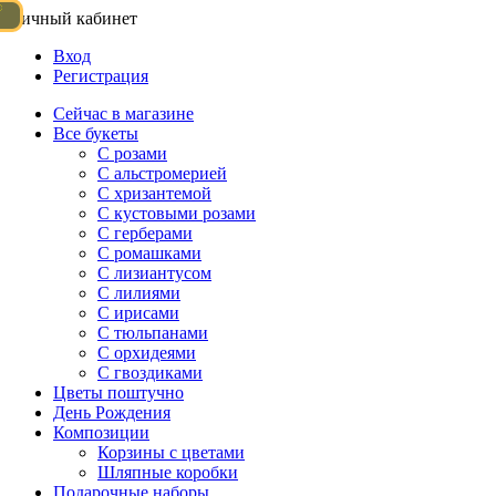
Личный кабинет
Вход
Регистрация
Сейчас в магазине
Все букеты
C розами
С альстромерией
С хризантемой
С кустовыми розами
С герберами
С ромашками
С лизиантусом
С лилиями
С ирисами
С тюльпанами
С орхидеями
С гвоздиками
Цветы поштучно
День Рождения
Композиции
Корзины с цветами
Шляпные коробки
Подарочные наборы