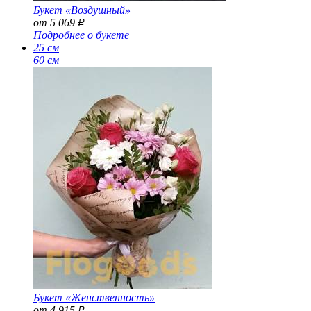
Букет «Воздушный»
от 5 069
Р
Подробнее о букете
25 см
60 см
Букет «Женственность»
от 4 915
Р