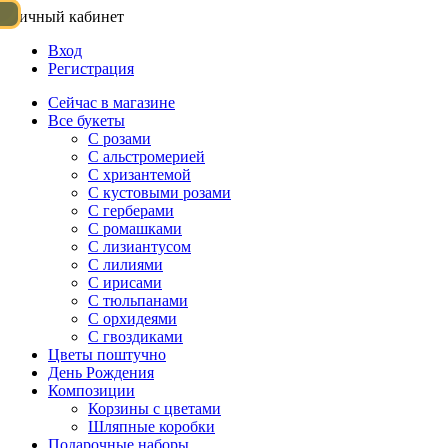
Личный кабинет
Вход
Регистрация
Сейчас в магазине
Все букеты
C розами
С альстромерией
С хризантемой
С кустовыми розами
С герберами
С ромашками
С лизиантусом
С лилиями
С ирисами
С тюльпанами
С орхидеями
С гвоздиками
Цветы поштучно
День Рождения
Композиции
Корзины с цветами
Шляпные коробки
Подарочные наборы