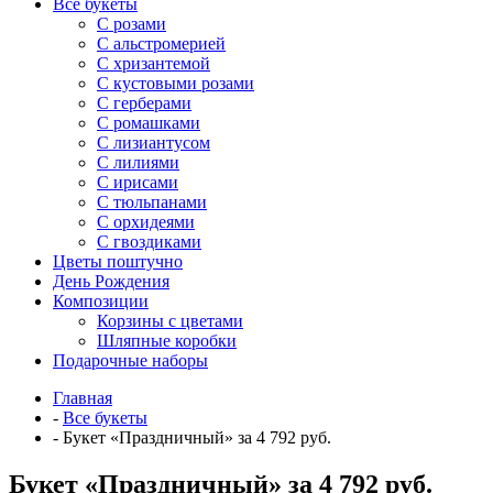
Все букеты
C розами
С альстромерией
С хризантемой
С кустовыми розами
С герберами
С ромашками
С лизиантусом
С лилиями
С ирисами
С тюльпанами
С орхидеями
С гвоздиками
Цветы поштучно
День Рождения
Композиции
Корзины с цветами
Шляпные коробки
Подарочные наборы
Главная
-
Все букеты
-
Букет «Праздничный» за 4 792 руб.
Букет «Праздничный» за 4 792 руб.