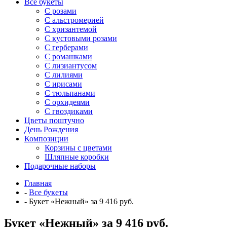
Все букеты
C розами
С альстромерией
С хризантемой
С кустовыми розами
С герберами
С ромашками
С лизиантусом
С лилиями
С ирисами
С тюльпанами
С орхидеями
С гвоздиками
Цветы поштучно
День Рождения
Композиции
Корзины с цветами
Шляпные коробки
Подарочные наборы
Главная
-
Все букеты
-
Букет «Нежный» за 9 416 руб.
Букет «Нежный» за 9 416 руб.