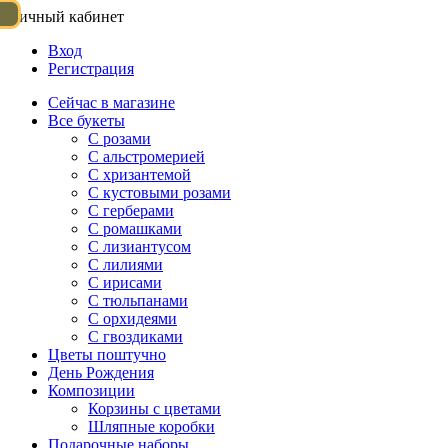
Личный кабинет
Вход
Регистрация
Сейчас в магазине
Все букеты
C розами
С альстромерией
С хризантемой
С кустовыми розами
С герберами
С ромашками
С лизиантусом
С лилиями
С ирисами
С тюльпанами
С орхидеями
С гвоздиками
Цветы поштучно
День Рождения
Композиции
Корзины с цветами
Шляпные коробки
Подарочные наборы