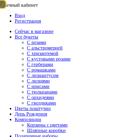
Личный кабинет
Вход
Регистрация
Сейчас в магазине
Все букеты
C розами
С альстромерией
С хризантемой
С кустовыми розами
С герберами
С ромашками
С лизиантусом
С лилиями
С ирисами
С тюльпанами
С орхидеями
С гвоздиками
Цветы поштучно
День Рождения
Композиции
Корзины с цветами
Шляпные коробки
Подарочные наборы