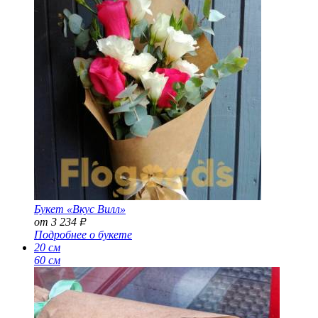
Букет «Вкус Вилл»
от 3 234
Р
Подробнее о букете
20 см
60 см