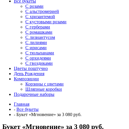
Все букеты
C розами
С альстромерией
С хризантемой
С кустовыми розами
С герберами
С ромашками
С лизиантусом
С лилиями
С ирисами
С тюльпанами
С орхидеями
С гвоздиками
Цветы поштучно
День Рождения
Композиции
Корзины с цветами
Шляпные коробки
Подарочные наборы
Главная
-
Все букеты
-
Букет «Мгновение» за 3 080 руб.
Букет «Мгновение» за 3 080 руб.